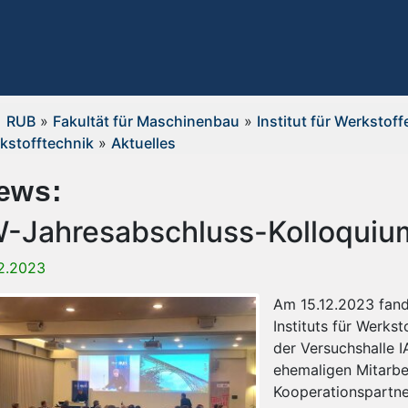
RUB
»
Fakultät für Maschinenbau
»
Institut für Werkstoff
kstofftechnik
»
Aktuelles
ews:
W-Jahresabschluss-Kolloqui
12.2023
Am 15.12.2023 fand
Instituts für Werks
der Versuchshalle I
ehemaligen Mitarbei
Kooperationspartne